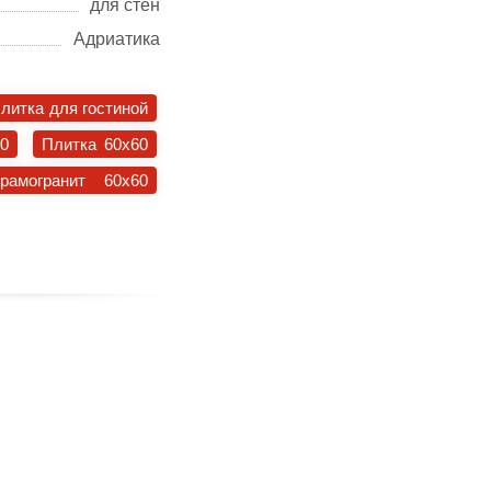
для стен
Адриатика
литка для гостиной
30
Плитка 60x60
ерамогранит 60x60