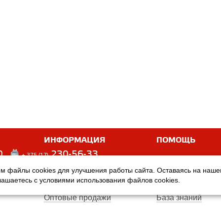
ИНФОРМАЦИЯ
ПОМОЩЬ
0
230-56-33
+ 375 (17)
м файлы cookies для улучшения работы сайта. Оставаясь на наш
Оплата
Услуги
глашаетесь с условиями использования файлов cookies.
Доставка
Производители
Оптовые продажи
База знаний
Гарантия
Вопросы и ответ
Магазины
Договор публичн