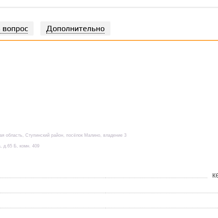
 вопрос
Дополнительно
кая область, Ступинский район, посёлок Малино, владение 3
, д.65 Б, комн. 409
к