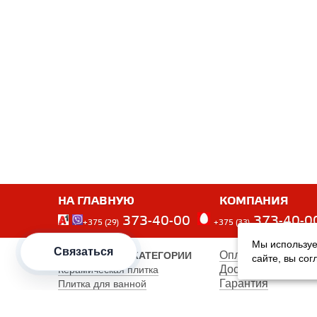
НА ГЛАВНУЮ
КОМПАНИЯ
373-40-00
373-40-0
+375 (29)
+375 (33)
Мы используе
Связаться
Оплата
ПОПУЛЯРНЫЕ КАТЕГОРИИ
сайте, вы со
Доставка
Керамическая плитка
Гарантия
Плитка для ванной
Производители
Плитка для пола
Карта сайта
Керамогранит