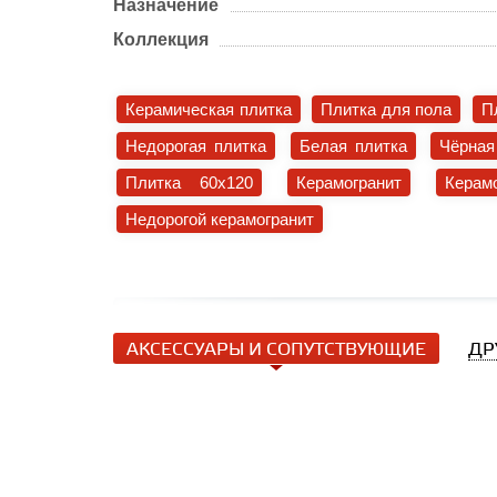
Назначение
Коллекция
Керамическая плитка
Плитка для пола
П
Недорогая плитка
Белая плитка
Чёрная
Плитка 60x120
Керамогранит
Керам
Недорогой керамогранит
АКСЕССУАРЫ И СОПУТСТВУЮЩИЕ
ДР