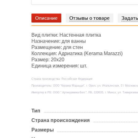
Описание
Отзывы о товаре
Задать
Вид плитки: Настенная плитка
Назначение: для ванны
Размещение: для стен
Коллекция: Адриатика (Kerama Marazzi)
Размер: 20х20
Единица измерения: шт.
Страна производства: Российская Федерация
Производитель: ООО "Керама Марацци", г. Орел, ул. Итальянская, 5 / Московс
Импортер в РБ: ООО " Арткерамика-Бел ", РБ, 220035, г. Минск, ул. Тимирязева
Тип
Страна происхождения
Размеры