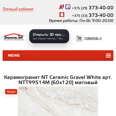
373-40-00
+375 (29)
Личный кабинет
373-40-00
+375 (33)
Время работы: Пн-Вс 9:00-20:00
Открыть 3D проекты
ТОВАРОВ:
0
при заказе плитки – бесплатно
МЕНЮ
КЕРАМИЧЕСКАЯ ПЛИТКА
КЕРАМОГРАНИТ
Керамогранит NT Ceramic Gravel White арт.
NTT99514M (60x120) матовый
Акция