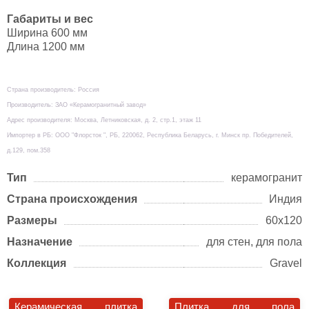
Габариты и вес
Ширина 600 мм
Длина 1200 мм
Страна производитель: Россия
Производитель: ЗАО «Керамогранитный завод»
Адрес производителя: Москва, Летниковская, д. 2, стр.1, этаж 11
Импортер в РБ: ООО "Флорсток ", РБ, 220062, Республика Беларусь, г. Минск пр. Победителей,
д.129, пом.358
Тип
керамогранит
Страна происхождения
Индия
Размеры
60х120
Назначение
для стен, для пола
Коллекция
Gravel
Керамическая плитка
Плитка для пола