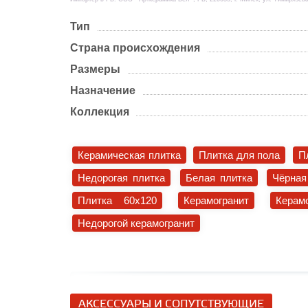
Тип
Страна происхождения
Размеры
Назначение
Коллекция
Керамическая плитка
Плитка для пола
П
Недорогая плитка
Белая плитка
Чёрная
Плитка 60x120
Керамогранит
Керам
Недорогой керамогранит
АКСЕССУАРЫ И СОПУТСТВУЮЩИЕ