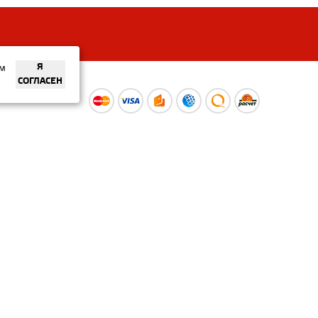
ем
Я
СОГЛАСЕН
ы
Время работы интернет-
ой оферты
магазина: Пн-Вс 09:00 – 20:00
Информация носит
ознакомительный характер и
не является публичной офертой.
Наличие и
актуальные цены вы можете
уточнить по телефону
+375 (29) 373-40-30 или в нашем
салоне.
© ООО «Рускойл Групп» —
розничный салон продаж
керамической плитки,