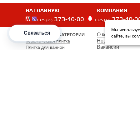
НА ГЛАВНУЮ
КОМПАНИЯ
373-40-00
373-40-0
+375 (29)
+375 (33)
Мы используе
Связаться
О компании
ПОПУЛЯРНЫЕ КАТЕГОРИИ
сайте, вы со
Новости
Керамическая плитка
Вакансии
Плитка для ванной
Наши сотрудники
Плитка для пола
Карта сайта
Керамогранит
Клинкерная плитка
Унитазы
Мебель
Банкетки
Столы обеденные
Столы кухонные
2012–2026 OOO "Рускойл Групп"
Все права защищены