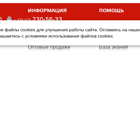
ИНФОРМАЦИЯ
ПОМОЩЬ
0
230-56-33
+ 375 (17)
м файлы cookies для улучшения работы сайта. Оставаясь на наш
Оплата
Услуги
глашаетесь с условиями использования файлов cookies.
Доставка
Производители
Оптовые продажи
База знаний
Гарантия
Вопросы и ответ
Магазины
Договор публичн