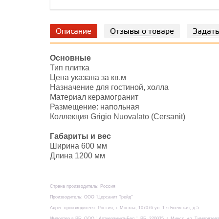
Описание
Отзывы о товаре
Задать
Основные
Тип плитка
Цена указана за кв.м
Назначение для гостиной, холла
Материал керамогранит
Размещение: напольная
Коллекция Grigio Nuovalato (Cersanit)
Габариты и вес
Ширина 600 мм
Длина 1200 мм
Страна производитель: Россия
Производитель: ООО "Церсанит Трейд"
Адрес производителя: Россия, г. Москва, 107076 ул. 1-я Боевская, д.5
Импортер в РБ: ООО " Арткерамика-Бел ", РБ, 220035, г. Минск, ул. Тимирязева