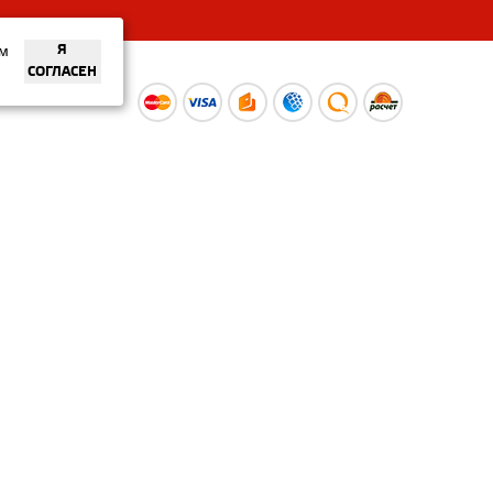
ем
Я
СОГЛАСЕН
ы
Время работы интернет-
ой оферты
магазина: Пн-Вс 09:00 – 20:00
Информация носит
ознакомительный характер и
не является публичной офертой.
Наличие и
актуальные цены вы можете
уточнить по телефону
+375 (29) 373-40-30 или в нашем
салоне.
© ООО «Рускойл Групп» —
розничный салон продаж
керамической плитки,
керамогранита и сантехники.
Политика о защите