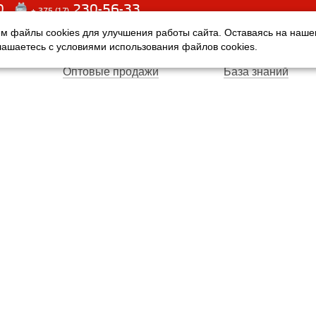
0
230-56-33
+ 375 (17)
м файлы cookies для улучшения работы сайта. Оставаясь на наш
Оплата
Услуги
глашаетесь с условиями использования файлов cookies.
Доставка
Производители
Оптовые продажи
База знаний
Гарантия
Вопросы и ответ
Магазины
Договор публичн