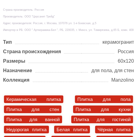
Страна производитель: Россия
Производитель: ООО "Церсанит Трейд"
Адрес производителя: Россия, г. Москва, 107076 ул. 1-я Боевская, д.5
Импортер в РБ: ООО " Арткерамика-Бел ", РБ, 220035, г. Минск, ул. Тимирязева, д.65 Б, комн. 409
Тип
керамогранит
Страна происхождения
Россия
Размеры
60х120
Назначение
для пола, для стен
Коллекция
Manzolino
Керамическая плитка
Плитка для пола
Плитка для стен
Плитка для кухни
Плитка для ванной
Плитка для гостиной
Недорогая плитка
Белая плитка
Чёрная плитка