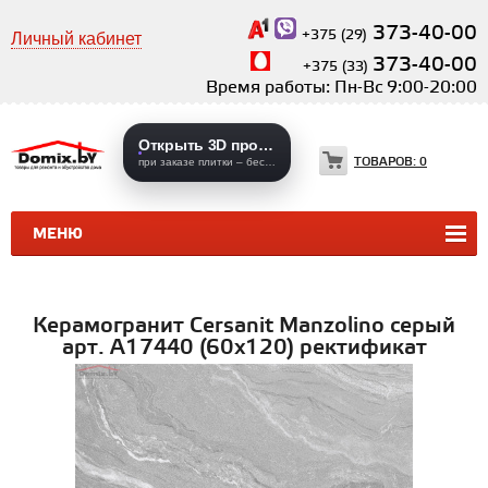
373-40-00
+375 (29)
Личный кабинет
373-40-00
+375 (33)
Время работы: Пн-Вс 9:00-20:00
Открыть 3D проекты
ТОВАРОВ:
0
при заказе плитки – бесплатно
МЕНЮ
КЕРАМИЧЕСКАЯ ПЛИТКА
КЕРАМОГРАНИТ
Керамогранит Cersanit Manzolino серый
арт. A17440 (60x120) ректификат