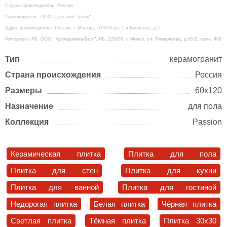
Страна производитель: Россия
Производитель: ООО "Церсанит Трейд"
Адрес производителя: Россия, г. Москва, 107076 ул. 1-я Боевская, д.5
Импортер в РБ: ООО " Арткерамика-Бел ", РБ, 220035, г. Минск, ул. Тимирязева, д.65 Б, комн. 409
Тип
керамогранит
Страна происхождения
Россия
Размеры
60х120
Назначение
для пола
Коллекция
Passion
Керамическая плитка
Плитка для пола
Плитка для стен
Плитка для кухни
Плитка для ванной
Плитка для гостиной
Недорогая плитка
Белая плитка
Чёрная плитка
Светлая плитка
Тёмная плитка
Плитка 30x30