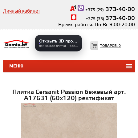
373-40-00
+375 (29)
Личный кабинет
373-40-00
+375 (33)
Время работы: Пн-Вс 9:00-20:00
Открыть 3D проекты
ТОВАРОВ:
0
при заказе плитки – бесплатно
МЕНЮ
КЕРАМИЧЕСКАЯ ПЛИТКА
КЕРАМОГРАНИТ
Плитка Cersanit Passion бежевый арт.
A17631 (60x120) ректификат