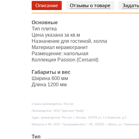
Описание
Отзывы о товаре
Задать
Основные
Тип плитка
Цена указана за кв.м
Назначение для гостиной, холла
Материал керамогранит
Размещение: напольная
Коллекция Passion (Cersanit)
Габариты и вес
Ширина 600 мм
Длина 1200 мм
Страна производитель: Россия
Производитель: ООО "Церсанит Трейд"
Адрес производителя: Россия, г. Москва, 107076 ул. 1-я Боевская, д.5
Импортер в РБ: ООО " Арткерамика-Бел ", РБ, 220035, г. Минск, ул. Тимирязева
Тип