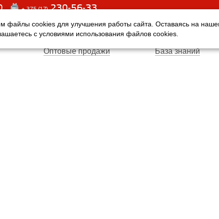
0
230-56-33
+ 375 (17)
м файлы cookies для улучшения работы сайта. Оставаясь на наш
Оплата
Услуги
глашаетесь с условиями использования файлов cookies.
Доставка
Производители
Оптовые продажи
База знаний
Гарантия
Вопросы и ответ
Магазины
Договор публичн