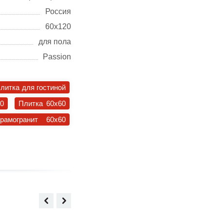
Россия
60х120
для пола
Passion
литка для гостиной
30
Плитка 60x60
ерамогранит 60x60