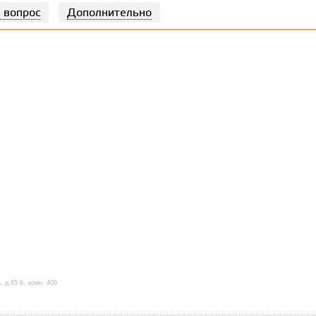
 вопрос
Дополнительно
, д.65 Б, комн. 409