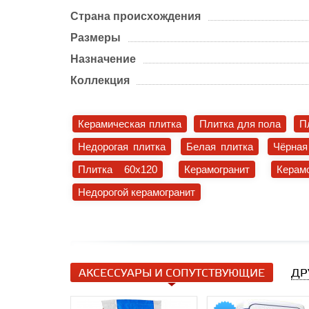
Страна происхождения
Размеры
Назначение
Коллекция
Керамическая плитка
Плитка для пола
П
Недорогая плитка
Белая плитка
Чёрная
Плитка 60x120
Керамогранит
Керам
Недорогой керамогранит
АКСЕССУАРЫ И СОПУТСТВУЮЩИЕ
ДР