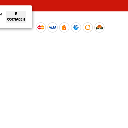
ем
Я
СОГЛАСЕН
ы
Время работы интернет-
ой оферты
магазина: Пн-Вс 09:00 – 20:00
Информация носит
ознакомительный характер и
не является публичной офертой.
Наличие и
актуальные цены вы можете
уточнить по телефону
+375 (29) 373-40-30 или в нашем
салоне.
© ООО «Рускойл Групп» —
розничный салон продаж
керамической плитки,
керамогранита и сантехники.