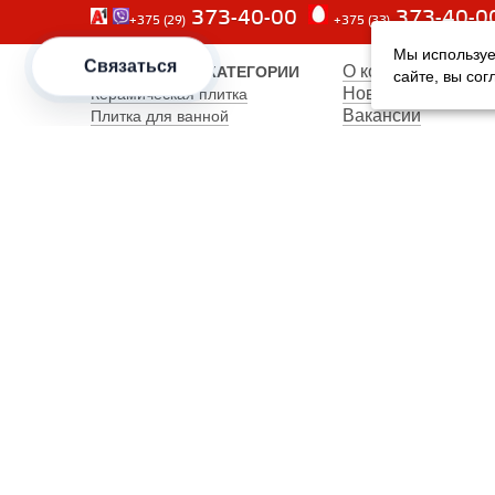
373-40-00
373-40-0
+375 (29)
+375 (33)
Мы используе
Связаться
О компании
ПОПУЛЯРНЫЕ КАТЕГОРИИ
сайте, вы со
Новости
Керамическая плитка
Вакансии
Плитка для ванной
Наши сотрудники
Плитка для пола
Карта сайта
Керамогранит
Клинкерная плитка
Унитазы
Мебель
Банкетки
Столы обеденные
Столы кухонные
2012–2026 OOO "Рускойл Групп"
Все права защищены