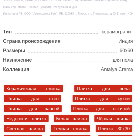
363642, Gujarat, INDIA (TOO МИЛЛЕННИУМ ТАЙЛС, 8-А, Нэшионал Хайвэй, Сартанпар Роад,
Макансар, Морби - 363642, Гужарат), Республика Индия.
Импортер в РБ: ООО " Арткерамика-Бел ", РБ, 220035, г. Минск, ул. Тимирязева, д.65 Б, комн. 409
Тип
керамогранит
Страна происхождения
Индия
Размеры
60х60
Назначение
для пола
Коллекция
Antalya Crema
Керамическая плитка
Плитка для пола
Плитка для стен
Плитка для кухни
Плитка для ванной
Плитка для гостиной
Недорогая плитка
Белая плитка
Чёрная плитка
Светлая плитка
Тёмная плитка
Плитка 30x30