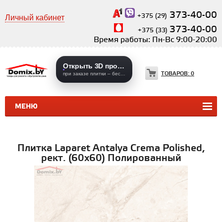
373-40-00
+375 (29)
Личный кабинет
373-40-00
+375 (33)
Время работы: Пн-Вс 9:00-20:00
Открыть 3D проекты
ТОВАРОВ:
0
при заказе плитки – бесплатно
МЕНЮ
КЕРАМИЧЕСКАЯ ПЛИТКА
КЕРАМОГРАНИТ
Плитка Laparet Antalya Crema Polished,
рект. (60х60) Полированный