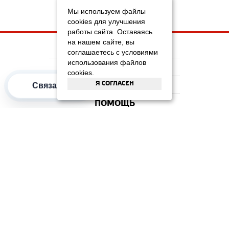
Мы используем файлы
cookies для улучшения
работы сайта. Оставаясь
на нашем сайте, вы
НА ГЛАВНУЮ
соглашаетесь с условиями
использования файлов
КОМПАНИЯ
cookies.
Я СОГЛАСЕН
ИНФОРМАЦИЯ
Связаться
ПОМОЩЬ
ПОПУЛЯРНЫЕ КАТЕГОРИИ
2012–2026 OOO "Рускойл Групп"
Все права защищены
ОТЗЫВЫ НА