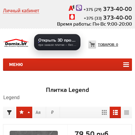
373-40-00
+375 (29)
Личный кабинет
373-40-00
+375 (33)
Время работы: Пн-Вс 9:00-20:00
Открыть 3D проекты
ТОВАРОВ:
0
при заказе плитки – бесплатно
МЕНЮ
КЕРАМИЧЕСКАЯ ПЛИТКА
КЕРАМОГРАНИТ
Плитка Legend
Legend
79,50 руб.