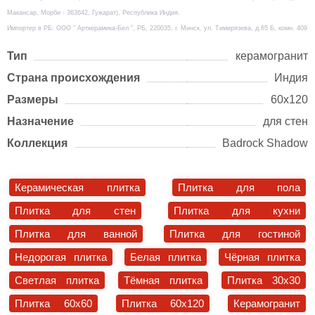
Макансар, Морби - 363642, Гужарат), Республика Индия.
Импортер в РБ: ООО " Арткерамика-Бел ", РБ, 220035, г. Минск, ул. Тимирязева, д.65 Б, комн. 409
Тип
керамогранит
Страна происхождения
Индия
Размеры
60х120
Назначение
для стен
Коллекция
Badrock Shadow
Керамическая плитка
Плитка для пола
Плитка для стен
Плитка для кухни
Плитка для ванной
Плитка для гостиной
Недорогая плитка
Белая плитка
Чёрная плитка
Светлая плитка
Тёмная плитка
Плитка 30x30
Плитка 60x60
Плитка 60x120
Керамогранит