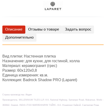
Описание
Отзывы о товаре
Задать вопрос
Дополнительно
Вид плитки: Настенная плитка
Назначение: для кухни, для гостиной, холла
Материал: керамогранит (грес)
Размер: 60х120х0,8
Единица измерения: кв.м.
Коллекция: Badrock Shadow PRO (Laparet)
Страна производства: Индия
Производитель: MILLENNIUM TILES LLP, 8-А, National Highway, Sartanpar Road, Makansar, Morbi -
363642, Gujarat, INDIA (TOO МИЛЛЕННИУМ ТАЙЛС, 8-А, Нэшионал Хайвэй, Сартанпар Роад,