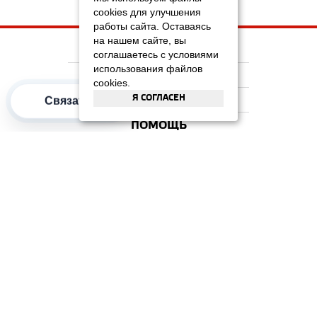
cookies для улучшения
работы сайта. Оставаясь
на нашем сайте, вы
НА ГЛАВНУЮ
соглашаетесь с условиями
использования файлов
КОМПАНИЯ
cookies.
Я СОГЛАСЕН
ИНФОРМАЦИЯ
Связаться
ПОМОЩЬ
ПОПУЛЯРНЫЕ КАТЕГОРИИ
2012–2026 OOO "Рускойл Групп"
Все права защищены
ОТЗЫВЫ НА
ДОМИКС