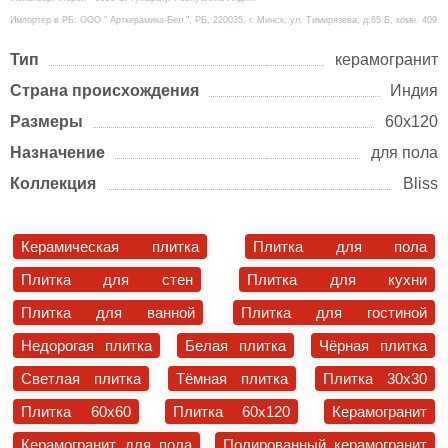
Импортер в РБ: ООО " Арткерамика-Бел ", РБ, 220035, г. Минск, ул. Тимирязева, д.65 Б, комн. 409
Тип
керамогранит
Страна происхождения
Индия
Размеры
60х120
Назначение
для пола
Коллекция
Bliss
Керамическая плитка
Плитка для пола
Плитка для стен
Плитка для кухни
Плитка для ванной
Плитка для гостиной
Недорогая плитка
Белая плитка
Чёрная плитка
Светлая плитка
Тёмная плитка
Плитка 30x30
Плитка 60x60
Плитка 60x120
Керамогранит
Керамогранит для пола
Полированный керамогранит