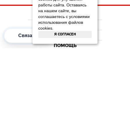
работы сайта. Оставаясь
на нашем сайте, вы
НА ГЛАВНУЮ
соглашаетесь с условиями
использования файлов
КОМПАНИЯ
cookies.
Я СОГЛАСЕН
ИНФОРМАЦИЯ
Связаться
ПОМОЩЬ
ПОПУЛЯРНЫЕ КАТЕГОРИИ
2012–2026 OOO "Рускойл Групп"
Все права защищены
ОТЗЫВЫ НА
ДОМИКС