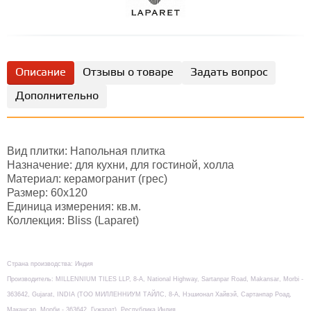
Описание
Отзывы о товаре
Задать вопрос
Дополнительно
Вид плитки: Напольная плитка
Назначение: для кухни, для гостиной, холла
Материал: керамогранит (грес)
Размер: 60х120
Единица измерения: кв.м.
Коллекция: Bliss (Laparet)
Страна производства: Индия
Производитель: MILLENNIUM TILES LLP, 8-А, National Highway, Sartanpar Road, Makansar, Morbi -
363642, Gujarat, INDIA (TOO МИЛЛЕННИУМ ТАЙЛС, 8-А, Нэшионал Хайвэй, Сартанпар Роад,
Макансар, Морби - 363642, Гужарат), Республика Индия.