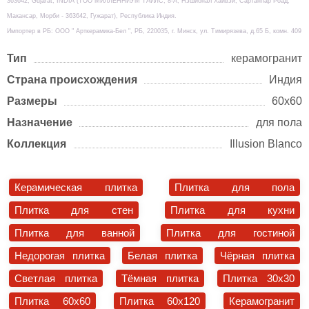
363642, Gujarat, INDIA (TOO МИЛЛЕННИУМ ТАЙЛС, 8-А, Нэшионал Хайвэй, Сартанпар Роад,
Макансар, Морби - 363642, Гужарат), Республика Индия.
Импортер в РБ: ООО " Арткерамика-Бел ", РБ, 220035, г. Минск, ул. Тимирязева, д.65 Б, комн. 409
Тип
керамогранит
Страна происхождения
Индия
Размеры
60х60
Назначение
для пола
Коллекция
Illusion Blanco
Керамическая плитка
Плитка для пола
Плитка для стен
Плитка для кухни
Плитка для ванной
Плитка для гостиной
Недорогая плитка
Белая плитка
Чёрная плитка
Светлая плитка
Тёмная плитка
Плитка 30x30
Плитка 60x60
Плитка 60x120
Керамогранит