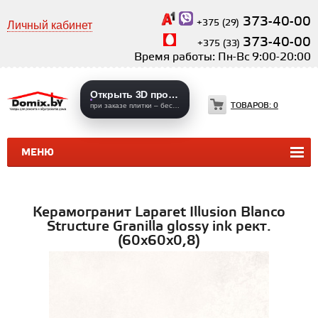
373-40-00
+375 (29)
Личный кабинет
373-40-00
+375 (33)
Время работы: Пн-Вс 9:00-20:00
Открыть 3D проекты
ТОВАРОВ:
0
при заказе плитки – бесплатно
МЕНЮ
КЕРАМИЧЕСКАЯ ПЛИТКА
КЕРАМОГРАНИТ
Керамогранит Laparet Illusion Blanco
Structure Granilla glossy ink рект.
(60х60х0,8)