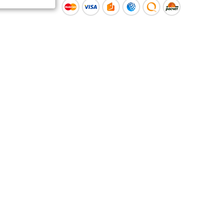
ы
Время работы интернет-
ой оферты
магазина: Пн-Вс 09:00 – 20:00
Информация носит
ознакомительный характер и
не является публичной офертой.
Наличие и
актуальные цены вы можете
уточнить по телефону
+375 (29) 373-40-30 или в нашем
салоне.
© ООО «Рускойл Групп» —
розничный салон продаж
керамической плитки,
керамогранита и сантехники.
Политика о защите
персональных данных