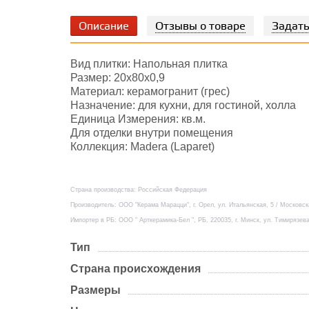
Описание
Отзывы о товаре
Задать
Вид плитки: Напольная плитка
Размер: 20х80x0,9
Материал: керамогранит (грес)
Назначение: для кухни, для гостиной, холла
Единица Измерения: кв.м.
Для отделки внутри помещения
Коллекция: Madera (Laparet)
Страна производства: Российская Федерация
Производитель: ООО "Керама Марацци", г. Орел, ул. Итальянская, 5 / Московс
Импортер в РБ: ООО " Арткерамика-Бел ", РБ, 220035, г. Минск, ул. Тимирязева
Тип
Страна происхождения
Размеры