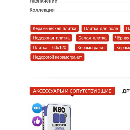
Назначение
Коллекция
Керамическая плитка
Плитка для пола
П
Недорогая плитка
Белая плитка
Чёрная
Плитка 60x120
Керамогранит
Керам
Недорогой керамогранит
АКСЕССУАРЫ И СОПУТСТВУЮЩИЕ
ДР