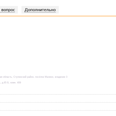
 вопрос
Дополнительно
кая область, Ступинский район, посёлок Малино, владение 3
, д.65 Б, комн. 409