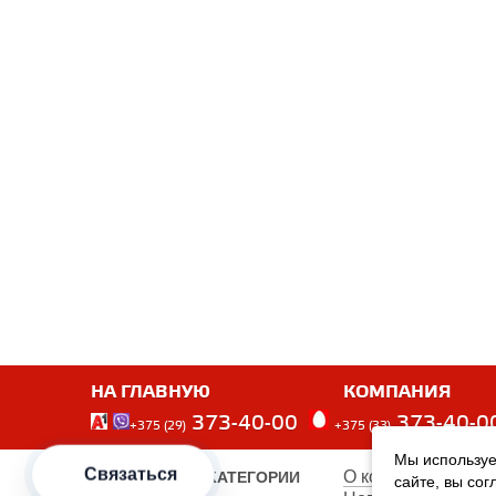
НА ГЛАВНУЮ
КОМПАНИЯ
373-40-00
373-40-0
+375 (29)
+375 (33)
Мы используе
Связаться
О компании
ПОПУЛЯРНЫЕ КАТЕГОРИИ
сайте, вы со