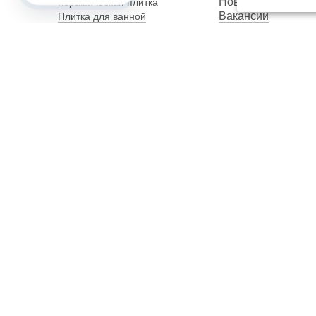
Новости
Керамическая плитка
Вакансии
Плитка для ванной
Наши сотрудники
Плитка для пола
Карта сайта
Керамогранит
Клинкерная плитка
Унитазы
Мебель
Банкетки
Столы обеденные
Столы кухонные
2012–2026 OOO "Рускойл Групп"
Все права защищены