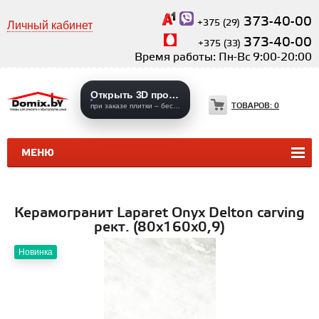
373-40-00
+375 (29)
Личный кабинет
373-40-00
+375 (33)
Время работы: Пн-Вс 9:00-20:00
Открыть 3D проекты
ТОВАРОВ:
0
при заказе плитки – бесплатно
МЕНЮ
КЕРАМИЧЕСКАЯ ПЛИТКА
КЕРАМОГРАНИТ
Керамогранит Laparet Onyx Delton carving
рект. (80х160х0,9)
Новинка