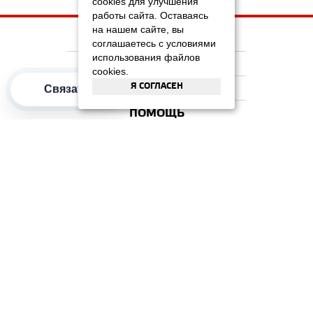
cookies для улучшения
работы сайта. Оставаясь
на нашем сайте, вы
НА ГЛАВНУЮ
соглашаетесь с условиями
использования файлов
КОМПАНИЯ
cookies.
Я СОГЛАСЕН
ИНФОРМАЦИЯ
Связаться
ПОМОЩЬ
ПОПУЛЯРНЫЕ КАТЕГОРИИ
2012–2026 OOO "Рускойл Групп"
Все права защищены
ОТЗЫВЫ НА
ДОМИКС