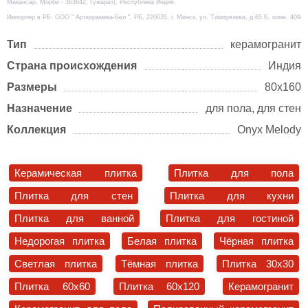
Макансар, Морби - 363642, Гужарат), Республика Индия.
Импортер в РБ: ООО " Арткерамика-Бел ", РБ, 220035, г. Минск, ул. Тимирязева, д.65 Б, комн. 409
Тип
керамогранит
Страна происхождения
Индия
Размеры
80х160
Назначение
для пола, для стен
Коллекция
Onyx Melody
Керамическая плитка
Плитка для пола
Плитка для стен
Плитка для кухни
Плитка для ванной
Плитка для гостиной
Недорогая плитка
Белая плитка
Чёрная плитка
Светлая плитка
Тёмная плитка
Плитка 30x30
Плитка 60x60
Плитка 60x120
Керамогранит