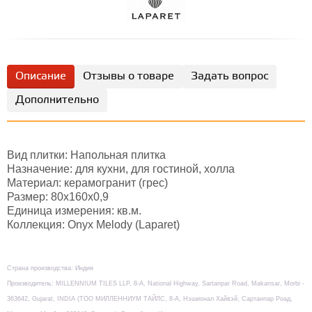
Описание
Отзывы о товаре
Задать вопрос
Дополнительно
Вид плитки: Напольная плитка
Назначение: для кухни, для гостиной, холла
Материал: керамогранит (грес)
Размер: 80х160х0,9
Единица измерения: кв.м.
Коллекция: Onyx Melody (Laparet)
Страна производства: Индия
Производитель: MILLENNIUM TILES LLP, 8-А, National Highway, Sartanpar Road, Makansar, Morbi -
363642, Gujarat, INDIA (TOO МИЛЛЕННИУМ ТАЙЛС, 8-А, Нэшионал Хайвэй, Сартанпар Роад,