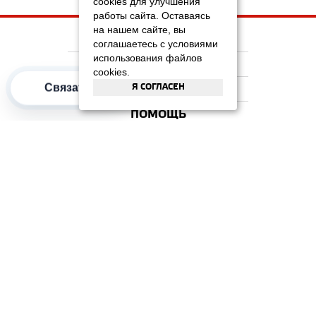
cookies для улучшения
работы сайта. Оставаясь
на нашем сайте, вы
НА ГЛАВНУЮ
соглашаетесь с условиями
использования файлов
КОМПАНИЯ
cookies.
Я СОГЛАСЕН
Связаться
ИНФОРМАЦИЯ
ПОМОЩЬ
ПОПУЛЯРНЫЕ КАТЕГОРИИ
2012–2026 OOO "Рускойл Групп"
Все права защищены
ОТЗЫВЫ НА
ДОМИКС