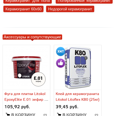
Керамогранит для пола
Полированный керамогранит
Керамогранит 60x60
Недорогой керамогранит
Аксессуары и сопутствующие
Фуга для плитки Litokol
Клей для керамогранита
EpoxyElite E.01 зефир (2
Litokol Litoflex K80 (25кг)
кг)
105,92 руб.
39,45 руб.
В КОРЗИНУ
В КОРЗИНУ