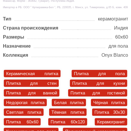
Макансар, Морби - 363642, Гужарат), Республика Индия.
Импортер в РБ: ООО " Арткерамика-Бел ", РБ, 220035, г. Минск, ул. Тимирязева, д.65 Б, комн. 409
Тип
керамогранит
Страна происхождения
Индия
Размеры
60х60
Назначение
для пола
Коллекция
Onyx Blanco
Керамическая плитка
Плитка для пола
Плитка для стен
Плитка для кухни
Плитка для ванной
Плитка для гостиной
Недорогая плитка
Белая плитка
Чёрная плитка
Светлая плитка
Тёмная плитка
Плитка 30x30
Плитка 60x60
Плитка 60x120
Керамогранит