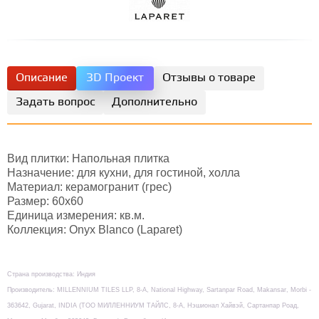
Описание
3D Проект
Отзывы о товаре
Задать вопрос
Дополнительно
Вид плитки: Напольная плитка
Назначение: для кухни, для гостиной, холла
Материал: керамогранит (грес)
Размер: 60х60
Единица измерения: кв.м.
Коллекция: Onyx Blanco (Laparet)
Страна производства: Индия
Производитель: MILLENNIUM TILES LLP, 8-А, National Highway, Sartanpar Road, Makansar, Morbi -
363642, Gujarat, INDIA (TOO МИЛЛЕННИУМ ТАЙЛС, 8-А, Нэшионал Хайвэй, Сартанпар Роад,