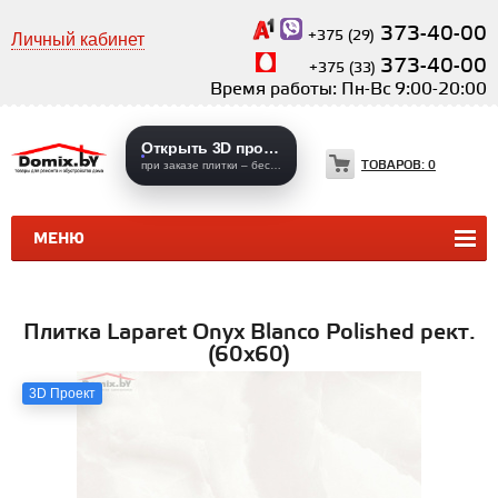
373-40-00
+375 (29)
Личный кабинет
373-40-00
+375 (33)
Время работы: Пн-Вс 9:00-20:00
Открыть 3D проекты
ТОВАРОВ:
0
при заказе плитки – бесплатно
МЕНЮ
КЕРАМИЧЕСКАЯ ПЛИТКА
КЕРАМОГРАНИТ
Плитка Laparet Onyx Blanco Polished рект.
(60х60)
3D Проект