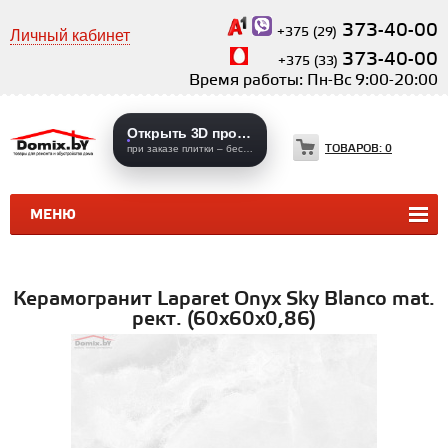
373-40-00
+375 (29)
Личный кабинет
373-40-00
+375 (33)
Время работы: Пн-Вс 9:00-20:00
Открыть 3D проекты
ТОВАРОВ:
0
при заказе плитки – бесплатно
МЕНЮ
КЕРАМИЧЕСКАЯ ПЛИТКА
КЕРАМОГРАНИТ
Керамогранит Laparet Onyx Sky Blanco mat.
рект. (60х60х0,86)