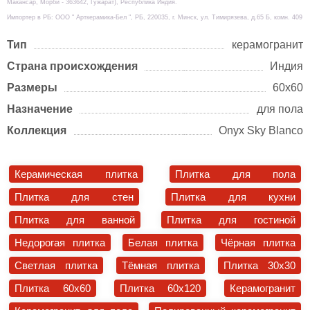
Макансар, Морби - 363642, Гужарат), Республика Индия.
Импортер в РБ: ООО " Арткерамика-Бел ", РБ, 220035, г. Минск, ул. Тимирязева, д.65 Б, комн. 409
Тип
керамогранит
Страна происхождения
Индия
Размеры
60х60
Назначение
для пола
Коллекция
Onyx Sky Blanco
Керамическая плитка
Плитка для пола
Плитка для стен
Плитка для кухни
Плитка для ванной
Плитка для гостиной
Недорогая плитка
Белая плитка
Чёрная плитка
Светлая плитка
Тёмная плитка
Плитка 30x30
Плитка 60x60
Плитка 60x120
Керамогранит