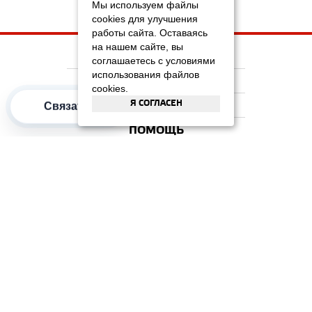
Мы используем файлы
cookies для улучшения
работы сайта. Оставаясь
на нашем сайте, вы
НА ГЛАВНУЮ
соглашаетесь с условиями
использования файлов
КОМПАНИЯ
cookies.
Я СОГЛАСЕН
ИНФОРМАЦИЯ
Связаться
ПОМОЩЬ
ПОПУЛЯРНЫЕ КАТЕГОРИИ
2012–2026 OOO "Рускойл Групп"
Все права защищены
ОТЗЫВЫ НА
ДОМИКС