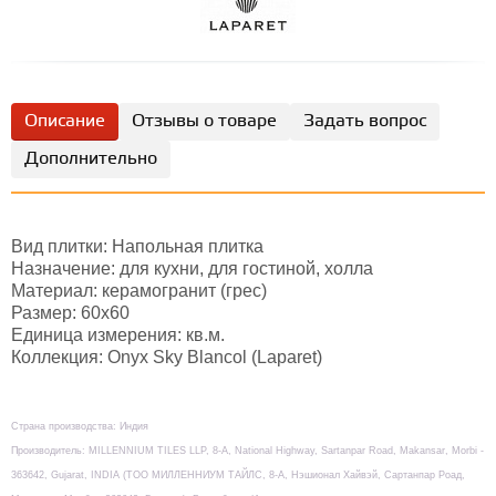
Описание
Отзывы о товаре
Задать вопрос
Дополнительно
Вид плитки: Напольная плитка
Назначение: для кухни, для гостиной, холла
Материал: керамогранит (грес)
Размер: 60х60
Единица измерения: кв.м.
Коллекция: Onyx Sky Blancol (Laparet)
Страна производства: Индия
Производитель: MILLENNIUM TILES LLP, 8-А, National Highway, Sartanpar Road, Makansar, Morbi -
363642, Gujarat, INDIA (TOO МИЛЛЕННИУМ ТАЙЛС, 8-А, Нэшионал Хайвэй, Сартанпар Роад,