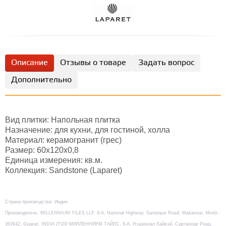
Описание
Отзывы о товаре
Задать вопрос
Дополнительно
Вид плитки: Напольная плитка
Назначение: для кухни, для гостиной, холла
Материал: керамогранит (грес)
Размер: 60х120х0,8
Единица измерения: кв.м.
Коллекция: Sandstone (Laparet)
Страна производства: Индия
Производитель: MILLENNIUM TILES LLP, 8-А, National Highway, Sartanpar Road, Makansar, Morbi -
363642, Gujarat, INDIA (TOO МИЛЛЕННИУМ ТАЙЛС, 8-А, Нэшионал Хайвэй, Сартанпар Роад,