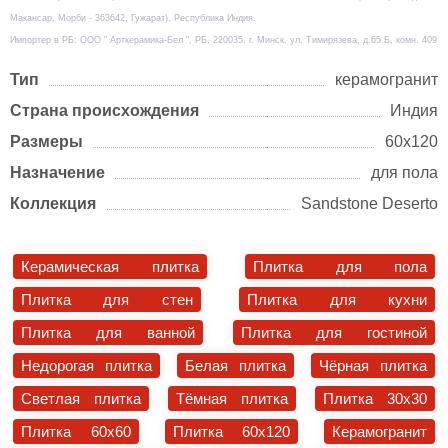
Макансар, Морби - 363642, Гужарат), Республика Индия.
Импортер в РБ: ООО " Арткерамика-Бел ", РБ, 220035, г. Минск, ул. Тимирязева, д.65 Б, комн. 409
Тип
керамогранит
Страна происхождения
Индия
Размеры
60х120
Назначение
для пола
Коллекция
Sandstone Deserto
Керамическая плитка
Плитка для пола
Плитка для стен
Плитка для кухни
Плитка для ванной
Плитка для гостиной
Недорогая плитка
Белая плитка
Чёрная плитка
Светлая плитка
Тёмная плитка
Плитка 30x30
Плитка 60x60
Плитка 60x120
Керамогранит