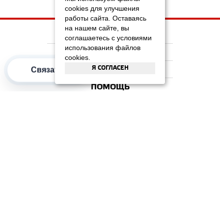
cookies для улучшения
работы сайта. Оставаясь
на нашем сайте, вы
НА ГЛАВНУЮ
соглашаетесь с условиями
использования файлов
КОМПАНИЯ
cookies.
Я СОГЛАСЕН
ИНФОРМАЦИЯ
Связаться
ПОМОЩЬ
ПОПУЛЯРНЫЕ КАТЕГОРИИ
2012–2026 OOO "Рускойл Групп"
Все права защищены
ОТЗЫВЫ НА
ДОМИКС