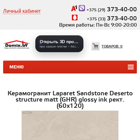
373-40-00
+375 (29)
Личный кабинет
373-40-00
+375 (33)
Время работы: Пн-Вс 9:00-20:00
Открыть 3D проекты
ТОВАРОВ:
0
при заказе плитки – бесплатно
МЕНЮ
КЕРАМИЧЕСКАЯ ПЛИТКА
КЕРАМОГРАНИТ
Керамогранит Laparet Sandstone Deserto
structure matt (GHR) glossy ink рект.
(60х120)