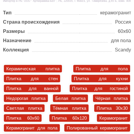
Импортер в РБ: ООО " Арткерамика-Бел ", РБ, 220035, г. Минск, ул. Тимирязева, д.65 Б, комн. 409
Тип
керамогранит
Страна происхождения
Россия
Размеры
60х60
Назначение
для пола
Коллекция
Scandy
Керамическая плитка
Плитка для пола
Плитка для стен
Плитка для кухни
Плитка для ванной
Плитка для гостиной
Недорогая плитка
Белая плитка
Чёрная плитка
Светлая плитка
Тёмная плитка
Плитка 30x30
Плитка 60x60
Плитка 60x120
Керамогранит
Керамогранит для пола
Полированный керамогранит