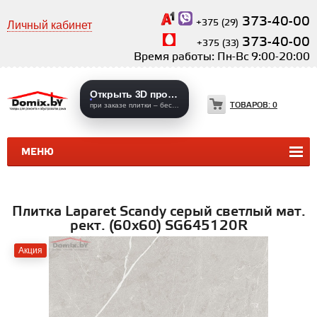
373-40-00
+375 (29)
Личный кабинет
373-40-00
+375 (33)
Время работы: Пн-Вс 9:00-20:00
Открыть 3D проекты
ТОВАРОВ:
0
при заказе плитки – бесплатно
МЕНЮ
КЕРАМИЧЕСКАЯ ПЛИТКА
КЕРАМОГРАНИТ
Плитка Laparet Scandy серый светлый мат.
рект. (60х60) SG645120R
Акция