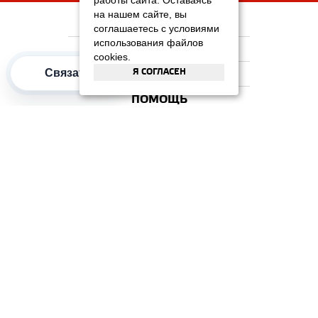
работы сайта. Оставаясь
на нашем сайте, вы
НА ГЛАВНУЮ
соглашаетесь с условиями
использования файлов
КОМПАНИЯ
cookies.
Я СОГЛАСЕН
Связаться
ИНФОРМАЦИЯ
ПОМОЩЬ
ПОПУЛЯРНЫЕ КАТЕГОРИИ
2012–2026 OOO "Рускойл Групп"
Все права защищены
ОТЗЫВЫ НА
ДОМИКС