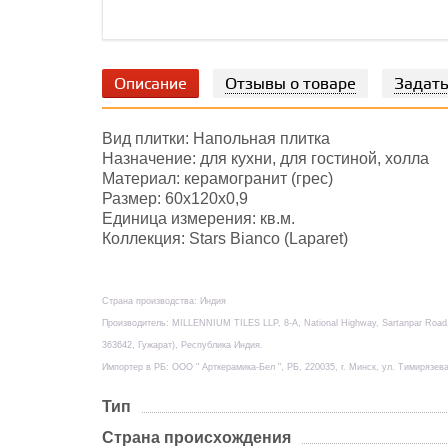
Описание
Отзывы о товаре
Задать
Вид плитки: Напольная плитка
Назначение: для кухни, для гостиной, холла
Материал: керамогранит (грес)
Размер: 60х120х0,9
Единица измерения: кв.м.
Коллекция: Stars Bianco (Laparet)
Страна производства: Индия
Производитель: MILLENNIUM TILES LLP, 8-А, National Highway, Sartanpar Ro
363642, Гужарат), Республика Индия.
Импортер в РБ: ООО " Арткерамика-Бел ", РБ, 220035, г. Минск, ул. Тимирязева
Тип
Страна происхождения