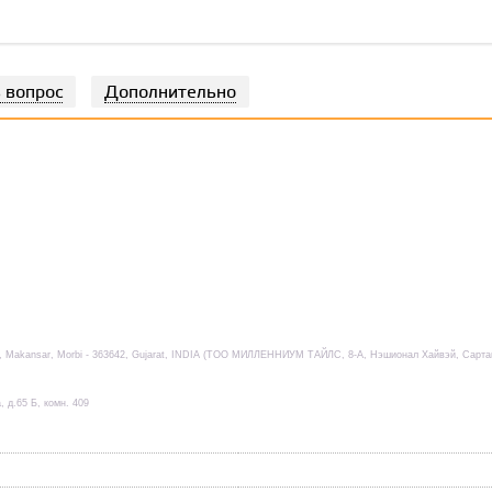
 вопрос
Дополнительно
ad, Makansar, Morbi - 363642, Gujarat, INDIA (TOO МИЛЛЕННИУМ ТАЙЛС, 8-А, Нэшионал Хайвэй, Сарта
, д.65 Б, комн. 409