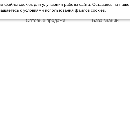
м файлы cookies для улучшения работы сайта. Оставаясь на наш
Оплата
Услуги
глашаетесь с условиями использования файлов cookies.
Доставка
Производители
Оптовые продажи
База знаний
Гарантия
Вопросы и ответ
Магазины
Договор публичн