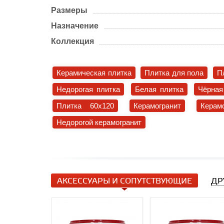
Размеры
Назначение
Коллекция
Керамическая плитка
Плитка для пола
П
Недорогая плитка
Белая плитка
Чёрная
Плитка 60x120
Керамогранит
Керам
Недорогой керамогранит
АКСЕССУАРЫ И СОПУТСТВУЮЩИЕ
ДР