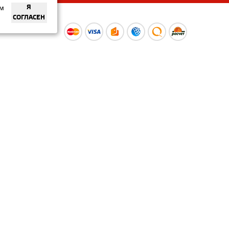
ем
Я
СОГЛАСЕН
ы
Время работы интернет-
ой оферты
магазина: Пн-Вс 09:00 – 20:00
Информация носит
ознакомительный характер и
не является публичной офертой.
Наличие и
актуальные цены вы можете
уточнить по телефону
+375 (29) 373-40-30 или в нашем
салоне.
© ООО «Рускойл Групп» —
розничный салон продаж
керамической плитки,
керамогранита и сантехники.
Политика о защите
персональных данных