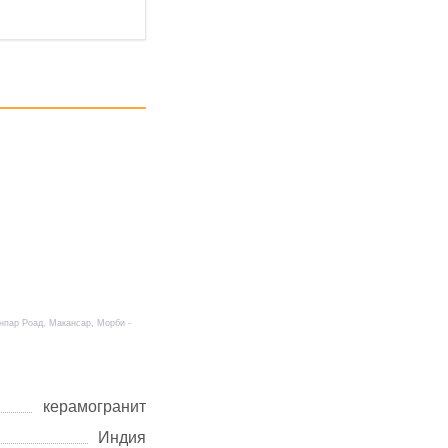
нпар Роад, Макансар, Морби -
керамогранит
Индия