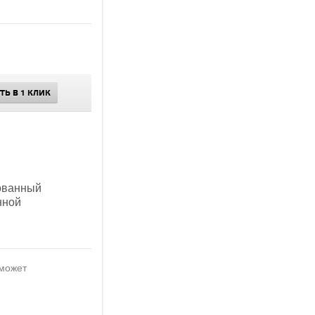
ТЬ В 1 КЛИК
рованный
нной
 может