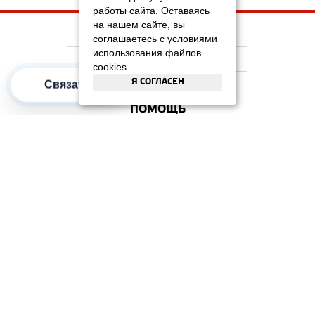
работы сайта. Оставаясь
на нашем сайте, вы
НА ГЛАВНУЮ
соглашаетесь с условиями
использования файлов
КОМПАНИЯ
cookies.
Я СОГЛАСЕН
ИНФОРМАЦИЯ
Связаться
ПОМОЩЬ
ПОПУЛЯРНЫЕ КАТЕГОРИИ
2012–2026 OOO "Рускойл Групп"
Все права защищены
ОТЗЫВЫ НА
ДОМИКС