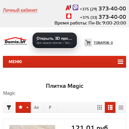
373-40-00
+375 (29)
Личный кабинет
373-40-00
+375 (33)
Время работы: Пн-Вс 9:00-20:00
Открыть 3D проекты
ТОВАРОВ:
0
при заказе плитки – бесплатно
МЕНЮ
КЕРАМИЧЕСКАЯ ПЛИТКА
КЕРАМОГРАНИТ
Плитка Magic
Magic
121,01 руб.