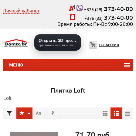
373-40-00
+375 (29)
Личный кабинет
373-40-00
+375 (33)
Время работы: Пн-Вс 9:00-20:00
Открыть 3D проекты
ТОВАРОВ:
0
при заказе плитки – бесплатно
МЕНЮ
КЕРАМИЧЕСКАЯ ПЛИТКА
КЕРАМОГРАНИТ
Плитка Loft
Loft
71,70 руб.