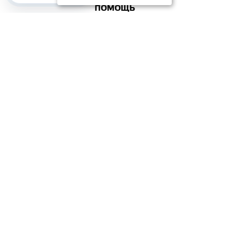
ПОМОЩЬ
ПОПУЛЯРНЫЕ КАТЕГОРИИ
2012–2026 OOO "Рускойл Групп"
Все права защищены
ОТЗЫВЫ НА
ДОМИКС
4.3
/
5
(37 отзывов)
ОСТАВИТЬ ОТЗЫВ
Сергей Пикапов
Отличный салон плитки, огромный выбор, и