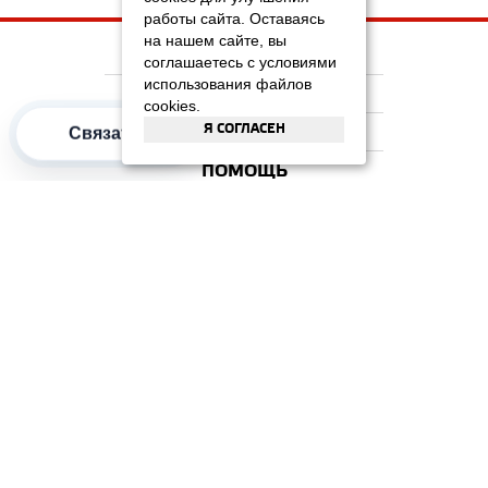
работы сайта. Оставаясь
на нашем сайте, вы
НА ГЛАВНУЮ
соглашаетесь с условиями
использования файлов
КОМПАНИЯ
cookies.
Я СОГЛАСЕН
ИНФОРМАЦИЯ
Связаться
ПОМОЩЬ
ПОПУЛЯРНЫЕ КАТЕГОРИИ
2012–2026 OOO "Рускойл Групп"
Все права защищены
ОТЗЫВЫ НА
ДОМИКС