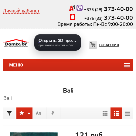
373-40-00
+375 (29)
Личный кабинет
373-40-00
+375 (33)
Время работы: Пн-Вс 9:00-20:00
Открыть 3D проекты
ТОВАРОВ:
0
при заказе плитки – бесплатно
МЕНЮ
КЕРАМИЧЕСКАЯ ПЛИТКА
КЕРАМОГРАНИТ
Bali
Bali
121 руб.